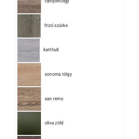
canyontölgy
frizó szürke
katthult
sonoma tölgy
san remo
oliva zöld