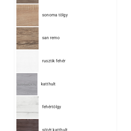
sonoma tölgy
san remo
rusztik fehér
katthult
fehértölgy
sötét katthult