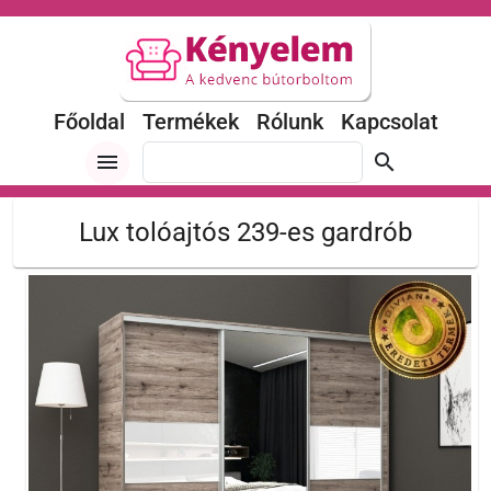
Főoldal
Termékek
Rólunk
Kapcsolat
menu
search
Lux tolóajtós 239-es gardrób