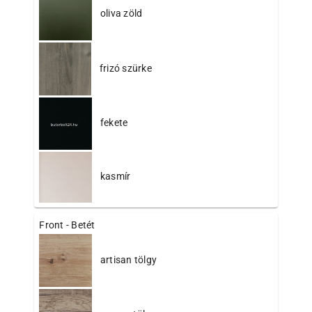
oliva zöld
frizó szürke
fekete
kasmír
Front - Betét
artisan tölgy