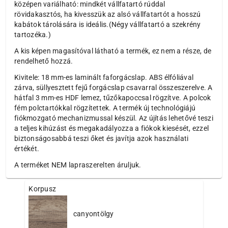
középen variálható: mindkét vállfatartó rúddal
rövidakasztós, ha kivesszük az alsó vállfatartót a hosszú
kabátok tárolására is ideális.(Négy vállfatartó a szekrény
tartozéka.)
A kis képen magasítóval látható a termék, ez nem a része, de
rendelhető hozzá.
Kivitele: 18 mm-es laminált faforgácslap. ABS élfóliával
zárva, süllyesztett fejű forgácslap csavarral összeszerelve. A
hátfal 3 mm-es HDF lemez, tűzőkapoccsal rögzítve. A polcok
fém polctartókkal rögzítettek. A termék új technológiájú
fiókmozgató mechanizmussal készül. Az újítás lehetővé teszi
a teljes kihúzást és megakadályozza a fiókok kiesését, ezzel
biztonságosabbá teszi őket és javítja azok használati
értékét.
A terméket NEM lapraszerelten áruljuk.
Korpusz
canyontölgy