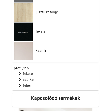
jusztusz tölgy
fekete
kasmír
profil/láb
chevron_right
fekete
chevron_right
szürke
chevron_right
fehér
Kapcsolódó termékek