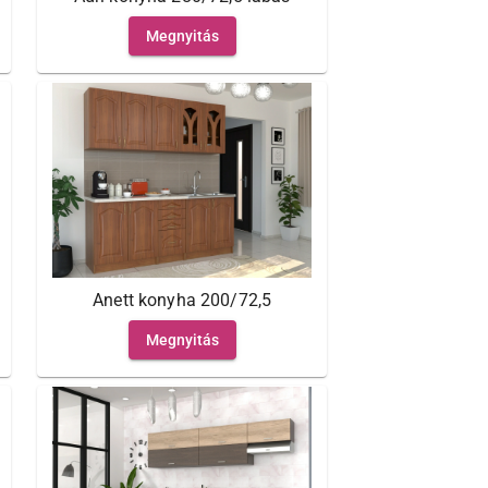
Megnyitás
Anett konyha 200/72,5
Megnyitás