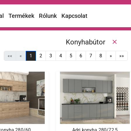
al
Termékek
Rólunk
Kapcsolat
Konyhabútor
close
««
«
1
2
3
4
5
6
7
8
»
»»
 konyha 280/60
Adri konyha 280/72,5