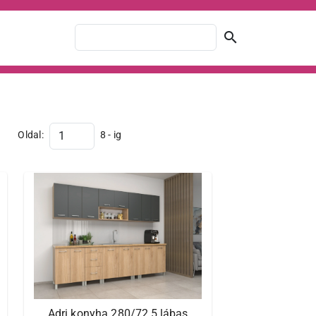
search
Oldal:
8 - ig
Adri konyha 280/72,5 lábas