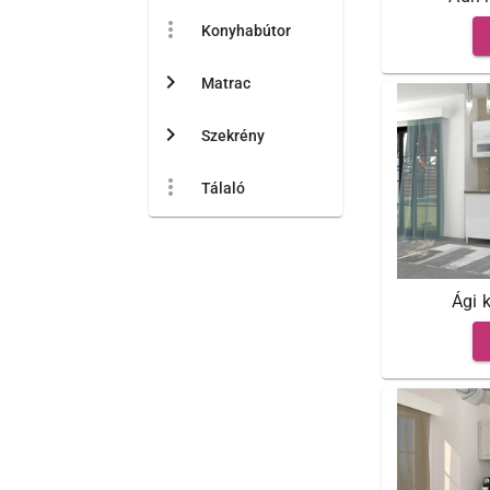
more_vert
Konyhabútor
chevron_right
Matrac
chevron_right
Szekrény
more_vert
Tálaló
Ági 