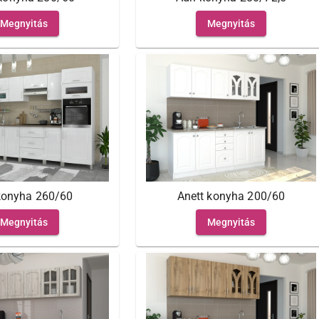
Megnyitás
Megnyitás
konyha 260/60
Anett konyha 200/60
Megnyitás
Megnyitás